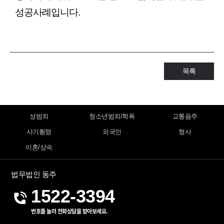
성공사례입니다.
목록
성범죄
청소년범죄/학폭
교통음주
사기횡령
외국인
형사
이혼/상속
법무법인 동주
1522-3394
번호를 눌러 전화상담을 받아보세요.