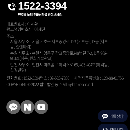
1522-3394
번호를 눌러 전화상담을 받아보세요.
대표변호사 : 이세환
광고책임변호사 : 이세진
주소 :
서울 사무소 - 서울 서초구 서초중앙로 123 (서초동), 13층 (서초
동, 엘렌타워)
수원 사무소 - 수원시 영통구 광교중앙로248번길 7-2, B동 902-
903호(하동, 원희캐슬광교)
인천 사무소 - 인천시 미추홀구 학익소로 66, 403-404호(학익동,
선정빌딩)
전화번호 : 1522-3394
팩스 : 02-523-7260
사업자등록번호 : 128-88-01756
COPYRIGHT © 2022 법무법인 동주 All rights reserved.
KakaoTalk
Naver
YouTube
Blog
카톡상담
전화상담