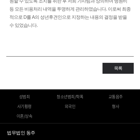
원할 수 있도록 조치를 취한 후 저희 가사팀과 상의하여 병원비
등 모든 비용처리 내역을 투명하게 관리하였습니다. 이로써 최종
적으로 D를 A의 성년후견인으로 지정하는 내용의 결정을 받을
수 있었습니다.
목록
성범죄
청소년범죄/학폭
교통음주
사기횡령
외국인
형사
이혼/상속
법무법인 동주