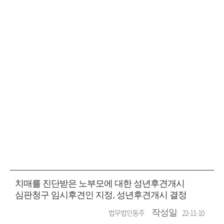
성공사례
SUCCESS CASE
치매를 진단받은 노부모에 대한 성년후견개시
심판청구 임시후견인 지정, 성년후견개시 결정
법무법인동주
작성일
22-11-10