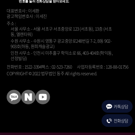
번호를 눌러 전화상담을 받아보세요.
대표변호사 : 이세환
광고책임변호사 : 이세진
주소 :
서울 사무소 - 서울 서초구 서초중앙로 123 (서초동), 13층 (서초
동, 엘렌타워)
수원 사무소 - 수원시 영통구 광교중앙로248번길 7-2, B동 902-
903호(하동, 원희캐슬광교)
인천 사무소 - 인천시 미추홀구 학익소로 66, 403-404호(학익동,
선정빌딩)
전화번호 : 1522-3394
팩스 : 02-523-7260
사업자등록번호 : 128-88-01756
COPYRIGHT © 2022 법무법인 동주 All rights reserved.
KakaoTalk
Naver
YouTube
Blog
카톡상담
전화상담