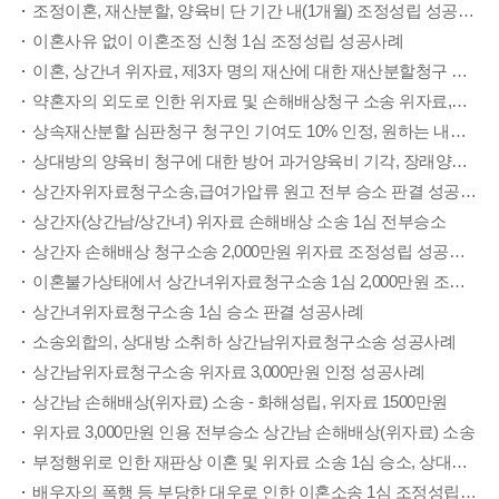
조정이혼, 재산분할, 양육비 단 기간 내(1개월) 조정성립 성공사례
이혼사유 없이 이혼조정 신청 1심 조정성립 성공사례
이혼, 상간녀 위자료, 제3자 명의 재산에 대한 재산분할청구 병합소송 1심 승소 성공사례
약혼자의 외도로 인한 위자료 및 손해배상청구 소송 위자료,손해배상 2000만원 이상 성공사례
상속재산분할 심판청구 청구인 기여도 10% 인정, 원하는 내용으로 재산분할 인용 성공사례
상대방의 양육비 청구에 대한 방어 과거양육비 기각, 장래양육비 중 일부만 인정 성공사례
상간자위자료청구소송,급여가압류 원고 전부 승소 판결 성공사례
상간자(상간남/상간녀) 위자료 손해배상 소송 1심 전부승소
상간자 손해배상 청구소송 2,000만원 위자료 조정성립 성공사례
이혼불가상태에서 상간녀위자료청구소송 1심 2,000만원 조정성립
상간녀위자료청구소송 1심 승소 판결 성공사례
소송외합의, 상대방 소취하 상간남위자료청구소송 성공사례
상간남위자료청구소송 위자료 3,000만원 인정 성공사례
상간남 손해배상(위자료) 소송 - 화해성립, 위자료 1500만원
위자료 3,000만원 인용 전부승소 상간남 손해배상(위자료) 소송
부정행위로 인한 재판상 이혼 및 위자료 소송 1심 승소, 상대방 항소 취하
배우자의 폭행 등 부당한 대우로 인한 이혼소송 1심 조정성립 성공사례