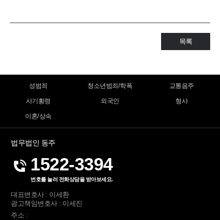
목록
성범죄
청소년범죄/학폭
교통음주
사기횡령
외국인
형사
이혼/상속
법무법인 동주
1522-3394
번호를 눌러 전화상담을 받아보세요.
대표변호사 : 이세환
광고책임변호사 : 이세진
주소 :