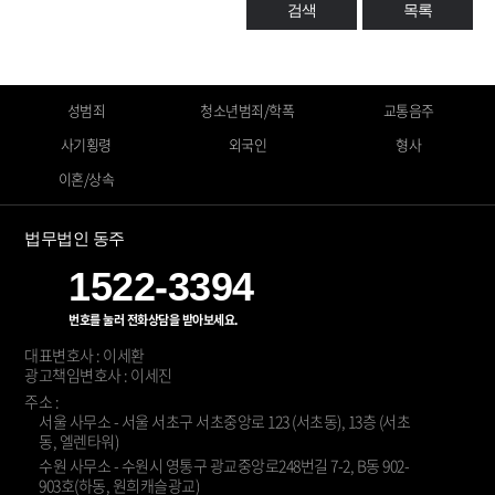
검색
목록
성범죄
청소년범죄/학폭
교통음주
사기횡령
외국인
형사
이혼/상속
법무법인 동주
1522-3394
번호를 눌러 전화상담을 받아보세요.
대표변호사 : 이세환
광고책임변호사 : 이세진
주소 :
서울 사무소 - 서울 서초구 서초중앙로 123 (서초동), 13층 (서초
동, 엘렌타워)
수원 사무소 - 수원시 영통구 광교중앙로248번길 7-2, B동 902-
903호(하동, 원희캐슬광교)